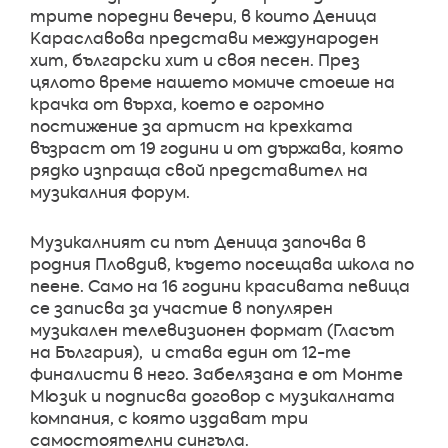
трите поредни вечери, в които Деница
Караславова представи международен
хит, български хит и своя песен. През
цялото време нашето момиче стоеше на
крачка от върха, което е огромно
постижение за артист на крехката
възраст от 19 години и от държава, която
рядко изпраща свой представител на
музикалния форум.
Музикалният си път Деница започва в
родния Пловдив, където посещава школа по
пеене. Само на 16 години красивата певица
се записва за участие в популярен
музикален телевизионен формат (Гласът
на България), и става един от 12-те
финалисти в него. Забелязана е от Монте
Мюзик и подписва договор с музикалната
компания, с която издават три
самостоятелни сингъла.