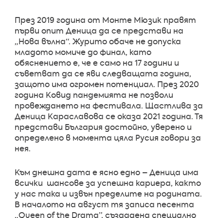
През 2019 година от Монте Мюзик правят
първи опит Деница да се представи на
„Нова вълна“. Журито обаче не допуска
младото момиче до финал, като
обяснението е, че е само на 17 години и
съветват да се яви следващата година,
защото има огромен потенциал. През 2020
година Ковид пандемията не позволи
провеждането на фестивала. Щастлива за
Деница Караславова се оказа 2021 година. Тя
представи България достойно, уверено и
определено в момента цяла Русия говори за
нея.
Към днешна дата е ясно едно – Деница има
всички шансове за успешна кариера, както
у нас така и извън пределите на родината.
В началото на август тя записа песента
„Queen of the Drama”, създадена специално