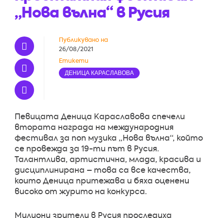
„Нова вълна“ в Русия
Публикувано на
26/08/2021
Етикети
ДЕНИЦА КАРАСЛАВОВА
Певицата Деница Караславова спечели
втората награда на международния
фестивал за поп музика „Нова вълна“, който
се провежда за 19-ти път в Русия.
Талантлива, артистична, млада, красива и
дисциплинирана – това са все качества,
които Деница притежава и бяха оценени
високо от журито на конкурса.
Милиони зрители в Русия проследиха