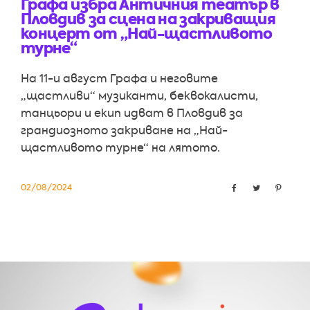
Графа избра Античния театър в
Пловдив за сцена на закриващия
концерт от „Най-щастливото
турне“
На 11-и август Графа и неговите
„щастливи“ музиканти, беквокалисти,
танцьори и екип идват в Пловдив за
грандиозното закриване на „Най-
щастливото турне“ на лятото.
02/08/2024