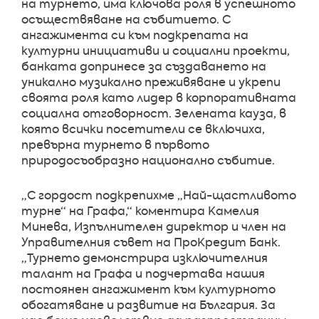
на турнето, има ключова роля в успешното
осъществяване на събитието. С
ангажимента си към подкрепата на
културни инициативи и социални проекти,
банката допринесе за създаването на
уникално музикално преживяване и укрепи
своята роля като лидер в корпоративната
социална отговорност. Зелената кауза, в
която всички посетители се включиха,
превърна турнето в първото
природосъобразно национално събитие.
„С гордост подкрепихме „Най-щастливото
турне“ на Графа,“ коментира Камелия
Минева, Изпълнителен директор и член на
Управителния съвет на ПроКредит Банк.
„Турнето демонстрира изключителния
талант на Графа и подчертава нашия
постоянен ангажимент към културното
обогатяване и развитие на България. За