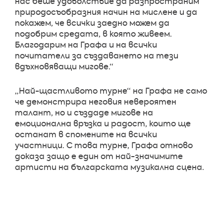
нас беше удоволствие да разпространим
природосъобразния начин на мислене и да
покажем, че всички заедно можем да
подобрим средата, в която живеем.
Благодарим на Графа и на всички
почитатели за създаването на тези
вдъхновяващи мигове.“
„Най-щастливото турне“ на Графа не само
че демонстрира неговия невероятен
талант, но и създаде мигове на
емоционална връзка и радост, които ще
останат в спомените на всички
участници. С това турне, Графа отново
доказа защо е един от най-значимите
артисти на българската музикална сцена.