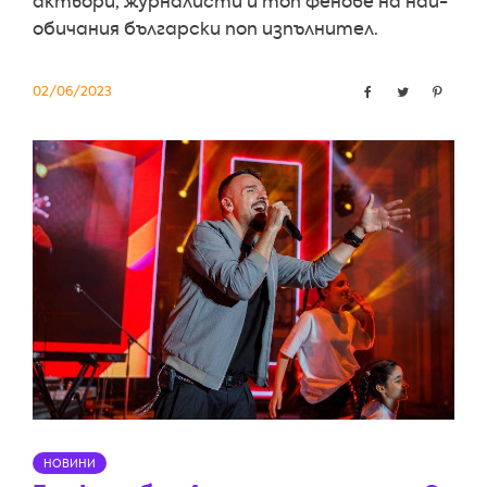
актьори, журналисти и топ фенове на най-
обичания български поп изпълнител.
02/06/2023
НОВИНИ