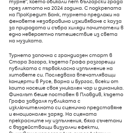
турне“, което обиколи пет български града
през лятото на 2024 година. С подкрепата
на ПроКредит Банк, турнето предложи на
феновете незабравимо изживяване с кауза
за природата и събра хиляди почитатели в
едно невероятно пътешествие из света
на музиката.
Турнето започна с грандиозен старт в
Стара Загора, където Графа разгорещи
публиката с първокласно изпълнение на
хитовете си. Последваха впечатляващи
концерти в Русе, Варна и Бургас, всеки от
които носеше своя уникален чар и динамика.
Финалът беше поставен в Пловдив, където
Графа завдаля публиката с
изключителното си сценично представяне
и емоционален заряд. На сцената
прекрасните му изпълнения, бяха съчетани
с въздействащи визуални ефекти,