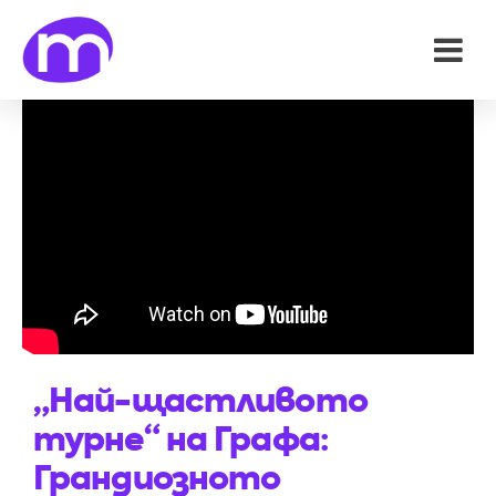
„Най-щастливото
турне“ на Графа:
Грандиозното