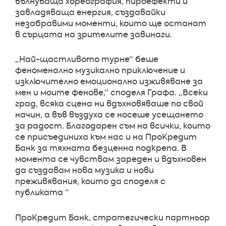
вълнуваща хореография, пироефекти и
завладяваща енергия, създавайки
незабравими моменти, които ще останат
в сърцата на зрителите завинаги.
„Най-щастливото турне“ беше
феноменално музикално приключение и
изключително емоционално изживяване за
мен и моите фенове,“ споделя Графа. „Всеки
град, всяка сцена ни вдъхновяваше по свой
начин, а във въздуха се носеше усещането
за радост. Благодарен съм на всички, които
се присъединиха към нас и на ПроКредит
Банк за тяхната безценна подкрепа. В
момента се чувствам зареден и вдъхновен
да създавам нова музика и нови
преживявания, които да споделя с
публиката “
ПроКредит Банк, стратегически партньор