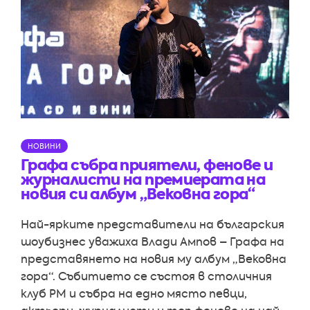
НОВИНИ
Графа събра приятели, фенове и
журналисти на премиерата на
новия си албум „Вековна гора“
Най-ярките представители на българския
шоубизнес уважиха Влади Ампов – Графа на
представянето на новия му албум „Вековна
гора“. Събитието се състоя в столичния
клуб PM и събра на едно място певци,