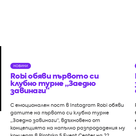
НОВИНИ
Robi обяви първото си
клубно турне „Заедно
завинаги“
С емоционален пост в Instagram Robi обяви
датите на първото си клубно турне
„Заедно завинаги“, вдъхновено от
концепцията на напълно разпродадения му
концерт в Pirotska 5 Event Center на 22