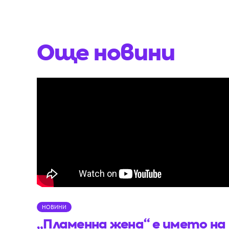
Още новини
НОВИНИ
„Пламенна жена“ е името на