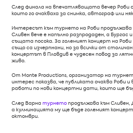
След финала на впечатляващата вечер Роби о
които го очакваха за снимка, автограф или няк
Интересът към турнето на Роби продължава
Сливен вече е напълно разпродаден, а Бургас 
същата посока. За големият концерт на Роби 
също са изчерпнани, но за всички от столича
концертът в Пловдив е чудесен повод за лятн
живо.
От Monte Productions, организатор на турнет
интерес показва, че публиката очаква Роби и 
работи по нови концертни дати, които ще бъ
След Варна
турнето
продължава към Сливен, 
а кулминацията му ще бъде големият концерт н
октомври.