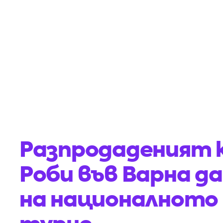
Разпродаденият 
Роби във Варна д
на националното