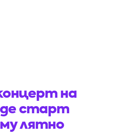
концерт на
аде старт
 му лятно