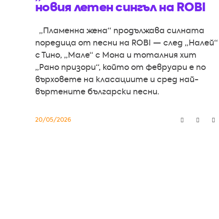
новия летен сингъл на ROBI
„Пламенна жена“ продължава силната
поредица от песни на ROBI — след „Налей“
с Тино, „Мале“ с Мона и тоталния хит
„Рано призори“, който от февруари е по
върховете на класациите и сред най-
въртените български песни.
20/05/2026