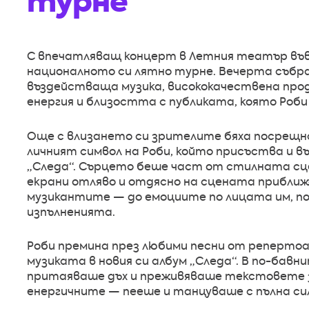
турне
С впечатляващ концерт в Летния театър във
националното си лятно турне. Вечерта събра
въздействаща музика, висококачествена проду
енергия и близостта с публиката, която Роби
Още с влизането си зрителите бяха посрещн
личният символ на Роби, който присъства и въ
„Следа“. Сърцето беше част от стилната сц
екрани отляво и отдясно на сцената приближ
музикантите — до емоциите по лицата им, п
изпълненията.
Роби премина през любими песни от реперто
музиката в новия си албум „Следа“. В по-ба
притаяваше дъх и преживяваше текстовете за
енергичните — пееше и танцуваше с пълна си