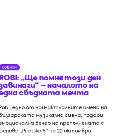
НОВИНИ
ROBI: „Ще помня този ден
завинаги“ – началото на
една сбъдната мечта
Robi, едно от най-актуалните имена на
българската музикална сцена, подари
емоционална вечер на препълнената с
фенове „Pirotska 5“ на 22 октомври: