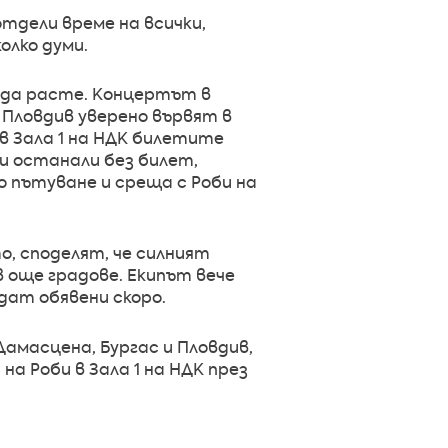
тдели време на всички,
олко думи.
 да расте. Концертът в
и Пловдив уверено вървят в
в Зала 1 на НДК билетите
ни останали без билет,
о пътуване и среща с Роби на
о, споделят, че силният
в още градове. Екипът вече
дат обявени скоро.
Дамасцена, Бургас и Пловдив,
а Роби в Зала 1 на НДК през