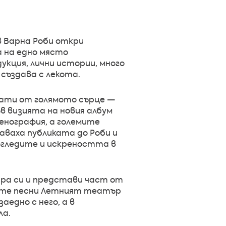
 Варна Роби откри
 на едно място
кция, лични истории, много
 създава с лекота.
ати от голямото сърце —
в визията на новия албум
енография, а големите
аваха публиката до Роби и
огледите и искреността в
ара си и представи част от
вните песни Летният театър
едно с него, а в
ла.