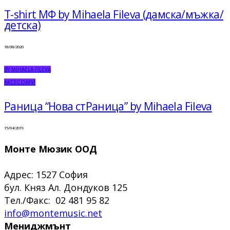
T-shirt МФ by Mihaela Fileva (дамска/мъжка/
детска)
18/08/2020
BY MIHAELA FILEVA
АКСЕСОАРИ
Раница “Нова стРаница” by Mihaela Fileva
15/04/2019
Монте Мюзик ООД
Адрес: 1527 София
бул. Княз Ал. Дондуков 125
Тел./Факс: 02 481 95 82
info@montemusic.net
Мениджмънт