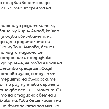
а придвижването си до
е си на територията на
аписани за родителите му.
 баща му Кирил Ампов, който
зползва обявяването на
 да цени родителите си.
ка му Тони Ампова, беше и
то над стадиона се
настроение и предизвика
а приеме, че това е края на
ножество крещеше „Още!
отново изгря, а този път
Мистерията на българските
, която разтуптява сърцето
 още две песни – „Моменти“ и
ието на стадиона светна и
ликата. Това беше краят на
на българската поп музика –