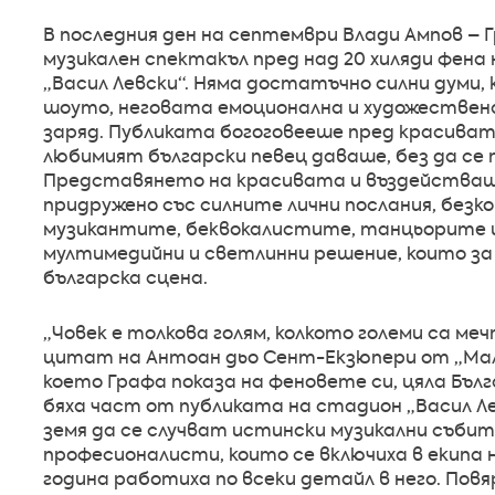
В последния ден на септември Влади Ампов –
музикален спектакъл пред над 20 хиляди фена
„Васил Левски“. Няма достатъчно силни думи
шоуто, неговата емоционална и художествен
заряд. Публиката богоговееше пред красивата
любимият български певец даваше, без да се п
Представянето на красивата и въздействащ
придружено със силните лични послания, безк
музикантите, беквокалистите, танцьорите и
мултимедийни и светлинни решение, които з
българска сцена.
„Човек е толкова голям, колкото големи са ме
цитат на Антоан дьо Сент-Екзюпери от „Мал
което Графа показа на феновете си, цяла Бълг
бяха част от публиката на стадион „Васил Л
земя да се случват истински музикални събит
професионалисти, които се включиха в екипа 
година работиха по всеки детайл в него. Повя