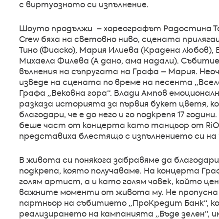
с виртуозното си изпълнение.
Шоуто продължи – хореографът Радостина Т
Crew бяха на световно ниво, сцената приляга
Тино (Фиаско), Мария Илиева (Крадена любов), 
Михаела Филева (А дано, ама надали). Събити
вълнения на съпругата на Графа – Мария. Нео
изведе на сцената по време на песента „Всел
Графа „Вековна гора“. Влади Ампов емоционал
разказа историята за първия букет цветя, ко
благодари, че е до него и го подкрепя 17 годин
беше част от концерта като танцьор от RiO K
представиха блестящо с изпълнението си на “
В живота си понякога забравяме да благодарим
подкрепа, която получаваме. На концерта Гра
голям артист, а и като голям човек, който цен
важните моменти от живота му. Не пропусна
партньор на събитието „ПроКредит Банк“, ко
реализирането на кампанията „Бъде зелен“, 