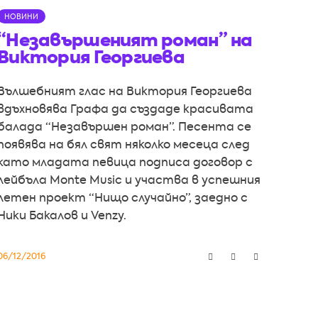
НОВИНИ
“Незавършеният роман” на
Виктория Георгиева
Вълшебният глас на Виктория Георгиева
вдъхновява Графа да създаде красивата
балада “Незавършен роман”. Песента се
появява на бял свят няколко месеца след
като младата певица подписа договор с
лейбъла Monte Music и участва в успешния
летен проект “Нищо случайно”, заедно с
Ники Бакалов и Venzy.
06/12/2016