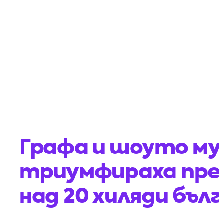
Графа и шоуто м
триумфираха пре
над 20 хиляди бъл