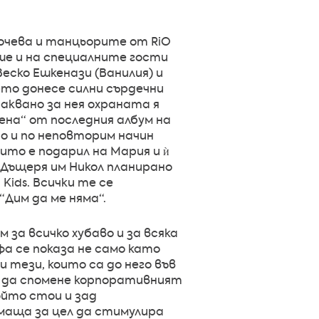
очева и танцьорите от RiO
ше и на специалните гости
Веско Ешкенази (Ванилия) и
ето донесе силни сърдечни
чаквано за нея охраната я
ена“ от последния албум на
но и по неповторим начин
ито е подарил на Мария и ѝ
и. Дъщеря им Никол планирано
ids. Всички те се
Дим да ме няма“.
 за всичко хубаво и за всяка
фа се показа не само като
и тези, които са до него във
 да спомене корпоративният
йто стои и зад
имаща за цел да стимулира