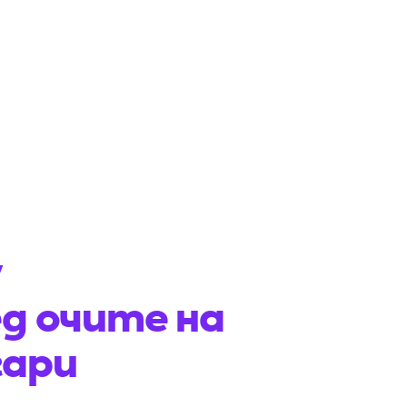
у
д очите на
гари