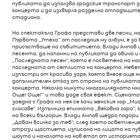
публиката да използва градския транспорт з
концерта и да изхвърля разделно отпадъцит
стадиона.
На спектакъла Графа представи две песни, н
Първата „Утеха“ от последния му албум, е за
присъстваше на събититието. Влади Ампов и
песента, да напомни на публиката да обича и
„Последната песен“, която е посветена на май
последната от сетлиста на концерта. Небе
изпъстри от красива заря, която внесе още 
допълнителен отказ от страна на публиката д
концерта. Няколко минути многохилядното м
Още! Още!“ и това даде своя ефект. Сцената 
заедно с Графа на нея се качи женския хор „
гласове“. Изпълниха епичната „Вековна гора“
на всеки българин. Влади Ампов щедро подари
„Давам всичко за теб“, след което осветлен
отрази щастието, изписано на лицата на пуб
шоуто и началото на нов етап от историята 