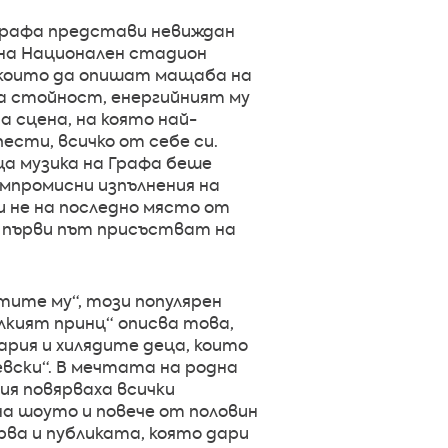
 Графа представи невиждан
 на Национален стадион
, които да опишат мащаба на
а стойност, енергийният му
 сцена, на която най-
ести, всичко от себе си.
а музика на Графа беше
омпромисни изпълнения на
 не на последно място от
а първи път присъстват на
чтите му“, този популярен
кият принц“ описва това,
ария и хилядите деца, които
евски“. В мечтата на родна
ия повярваха всички
на шоуто и повече от половин
рва и публиката, която дари