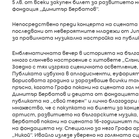
5 лв. от всеки закупен билет за развитието
фондация „Димитър Бербатов“.
Непосредствено преди концерта на сцената се
последвани от невероятните младежи от Juni
за правилната музикална настройка на публи
Емблематичната вечер в историята на бълга
много слънчево настроение с хитовете „Слънце
Заедно с тях изгряха сценичното осветление
Публиката избухна в аплодисменти, еуфорията
Борисовата градина и заразяваше всички там
пръсна, когато Графа покани на сцената гол 
Димитър Бербатов и децата от фондацията 
публиката на „свой терен“ и лично благодари
множество, че с покупката на билети за конц
артист, развитието на българските музика,
Бербатов покани на сцената 16-годишният п
на фондацията му. Специално за него Графа 
„Никой“. Ивайло излезе уверено на голямата с