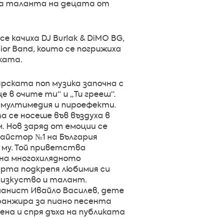
 на таланта на децата от
 качиха DJ Burlak & DiMO BG,
or Band, които се погрижиха
ката.
рската поп музика започна с
 в очите ти“ и „Ти грееш“.
, мултимедия и пироефекти.
 се носеше във въздуха в
. Нов заряд от емоции се
майстор №1 на България
му. Той приветства
 на многохилядното
ерта подкрепя любимия си
 изкуство и талант.
ианист Ивайло Василев, дете
аранжира за пиано песента
цена и спря дъха на публиката