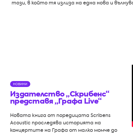
този, в който тя излиза на една нова и вълну
НОВИНИ
Издателство „Скрибенс“
представя „Графа Live“
Новата книга от поредицата Scribens
Acoustic проследява историята на
концертите на Графа от малко момче до